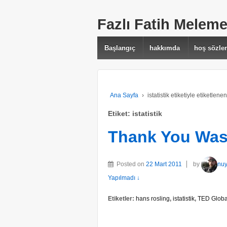
Fazlı Fatih Melem
Başlangıç
hakkımda
hoş sözle
Ana Sayfa
›
istatistik etiketiyle etiketlene
Etiket: istatistik
Thank You Was
Posted on
22 Mart 2011
by
nu
Yapılmadı ↓
Etiketler:
hans rosling
,
istatistik
,
TED Globa