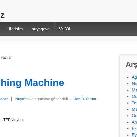
ez
r
iletişim
nuyageva
30. Yıl
n yazılar
Arş
Ağ
hing Machine
Ni
Ma
Oc
yocan
Nuyo'ca
kategorisine gönderildi
—
Henüz Yorum
Te
Ma
Oc
l
,
TED vidyosu
Ar
Ek
Ey