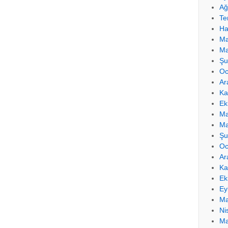
Ağ
Te
Ha
Ma
Ma
Şu
Oc
Ar
Ka
Ek
Ma
Ma
Şu
Oc
Ar
Ka
Ek
Ey
Ma
Ni
Ma